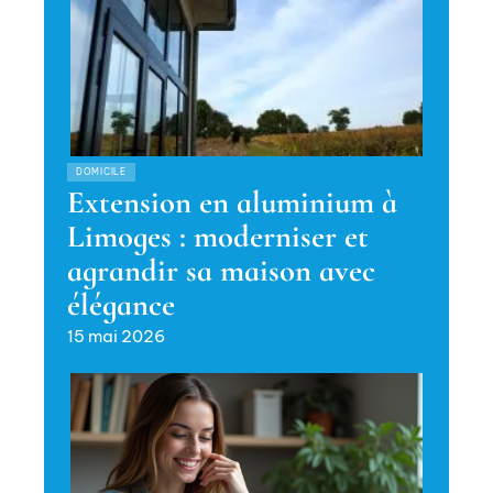
DOMICILE
Extension en aluminium à
Limoges : moderniser et
agrandir sa maison avec
élégance
15 mai 2026