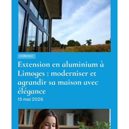
DOMICILE
Extension en aluminium à
Limoges : moderniser et
agrandir sa maison avec
élégance
15 mai 2026