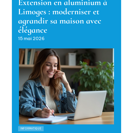
Extension en aluminium à
Limoges : moderniser et
agrandir sa maison avec
élégance
15 mai 2026
INFORMATIQUE