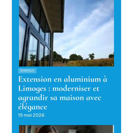
DOMICILE
Extension en aluminium à
Limoges : moderniser et
agrandir sa maison avec
élégance
15 mai 2026