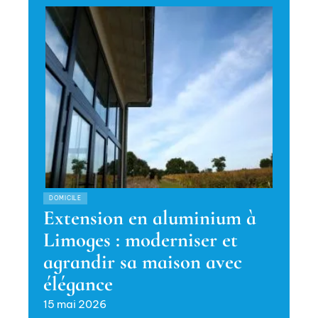
DOMICILE
Extension en aluminium à
Limoges : moderniser et
agrandir sa maison avec
élégance
15 mai 2026