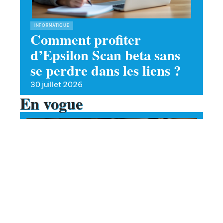
INFORMATIQUE
Comment profiter
d’Epsilon Scan beta sans
se perdre dans les liens ?
30 juillet 2026
En vogue
Comment intégrer la prière du
witr dans une routine chargée
?