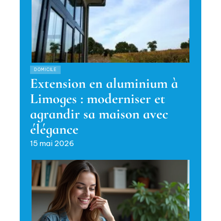
DOMICILE
Extension en aluminium à
Limoges : moderniser et
agrandir sa maison avec
élégance
15 mai 2026