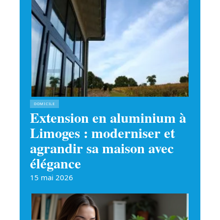
DOMICILE
Extension en aluminium à
Limoges : moderniser et
agrandir sa maison avec
élégance
15 mai 2026