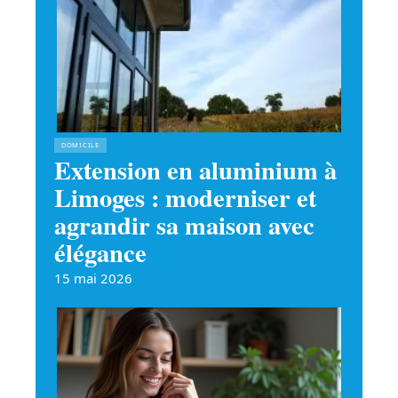
DOMICILE
Extension en aluminium à
Limoges : moderniser et
agrandir sa maison avec
élégance
15 mai 2026