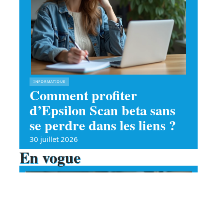
INFORMATIQUE
Comment profiter
d’Epsilon Scan beta sans
se perdre dans les liens ?
30 juillet 2026
En vogue