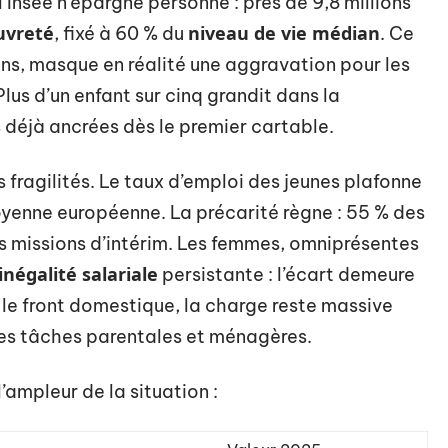
l’Insee n’épargne personne : près de 9,8 millions
uvreté
niveau de vie médian
, fixé à 60 % du
. Ce
ns, masque en réalité une aggravation pour les
lus d’un enfant sur cinq grandit dans la
s déjà ancrées dès le premier cartable.
 fragilités. Le taux d’emploi des jeunes plafonne
oyenne européenne. La précarité règne : 55 % des
s missions d’intérim. Les femmes, omniprésentes
inégalité salariale
persistante : l’écart demeure
 le front domestique, la charge reste massive
des tâches parentales et ménagères.
’ampleur de la situation :