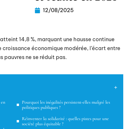
12/08/2025
 atteint 14,8 %, marquant une hausse continue
une croissance économique modérée, l’écart entre
lus pauvres ne se réduit pas.
 en
Pourquoi les inégalités persistent-elles malgré les
politiques publiques ?
Réinventer la solidarité : quelles pistes pour une
société plus équitable ?