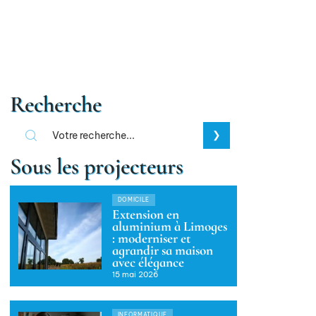
Recherche
Sous les projecteurs
DOMICILE
Extension en
aluminium à Limoges
: moderniser et
agrandir sa maison
avec élégance
15 mai 2026
INFORMATIQUE