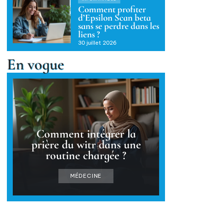
Comment profiter
d’Epsilon Scan beta
sans se perdre dans les
liens ?
30 juillet 2026
En vogue
Comment intégrer la
prière du witr dans une
routine chargée ?
MÉDECINE