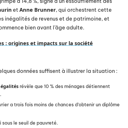
é grimpe à 14,8 %, signe d’un essoufflement des
aurin
Anne Brunner
et
, qui orchestrent cette
es inégalités de revenus et de patrimoine, et
commence bien avant l’âge adulte.
es : origines et impacts sur la société
ques données suffisent à illustrer la situation :
négalités
révèle que 10 % des ménages détiennent
.
uvrier a trois fois moins de chances d’obtenir un diplôme
 sous le seuil de pauvreté.