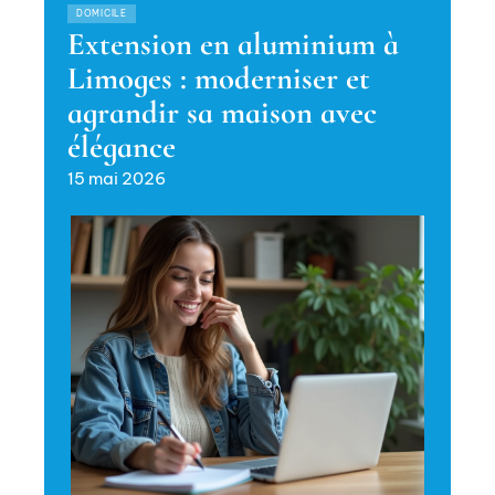
DOMICILE
Extension en aluminium à
Limoges : moderniser et
agrandir sa maison avec
élégance
15 mai 2026