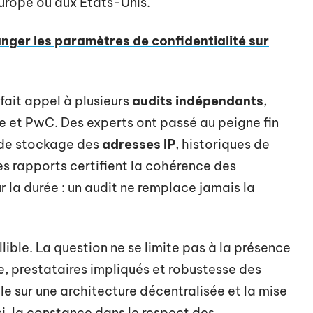
urope ou aux États-Unis.
ger les paramètres de confidentialité sur
ait appel à plusieurs
audits indépendants
,
 et PwC. Des experts ont passé au peigne fin
e de stockage des
adresses IP
, historiques de
Les rapports certifient la cohérence des
r la durée : un audit ne remplace jamais la
llible. La question ne se limite pas à la présence
ue, prestataires impliqués et robustesse des
e sur une architecture décentralisée et la mise
i, la constance dans le respect des