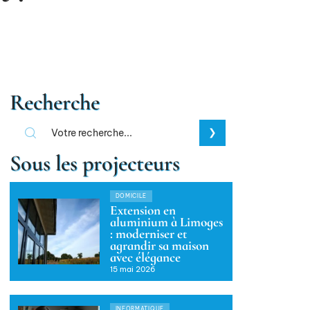
Recherche
Sous les projecteurs
DOMICILE
Extension en
aluminium à Limoges
: moderniser et
agrandir sa maison
avec élégance
15 mai 2026
INFORMATIQUE