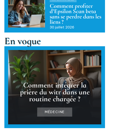
Comment profiter
d’Epsilon Scan beta
sans se perdre dans les
liens ?
30 juillet 2026
En vogue
Comment intégrer la
prière du witr dans une
routine chargée ?
MÉDECINE