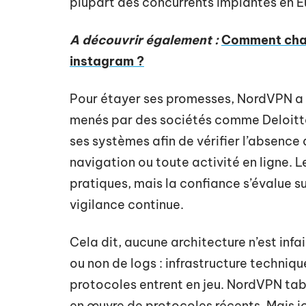
plupart des concurrents implantés en E
A découvrir également :
Comment chan
instagram ?
Pour étayer ses promesses, NordVPN a f
menés par des sociétés comme Deloitte
ses systèmes afin de vérifier l’absenc
navigation ou toute activité en ligne. 
pratiques, mais la confiance s’évalue su
vigilance continue.
Cela dit, aucune architecture n’est infai
ou non de logs : infrastructure techniq
protocoles entrent en jeu. NordVPN tabl
en œuvre de protocoles récents. Mais ic