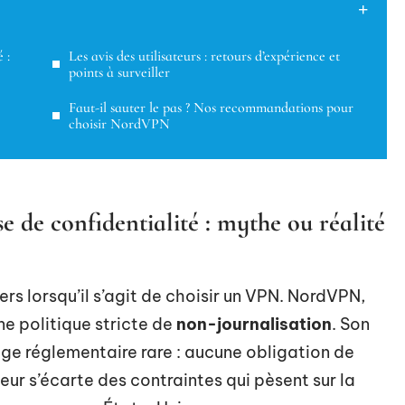
 :
Les avis des utilisateurs : retours d’expérience et
points à surveiller
Faut-il sauter le pas ? Nos recommandations pour
choisir NordVPN
de confidentialité : mythe ou réalité
rs lorsqu’il s’agit de choisir un VPN. NordVPN,
ne politique stricte de
non-journalisation
. Son
ge réglementaire rare : aucune obligation de
seur s’écarte des contraintes qui pèsent sur la