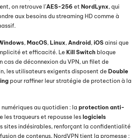
nt, on retrouve l’
AES-256
et
NordLynx
, qui
épondre aux besoins du streaming HD comme à
assif.
Windows
,
MacOS
,
Linux
,
Android
,
iOS
ainsi que
plicité et efficacité. Le
Kill Switch
bloque
n cas de déconnexion du VPN, un filet de
in, les utilisateurs exigents disposent de
Double
ling
pour raffiner leur stratégie de protection à la
s numériques au quotidien : la
protection anti-
ue les traqueurs et repousse les
logiciels
es sites indésirables, renforçant la confidentialité
fusion de contenus, NordVPN tient la promesse :