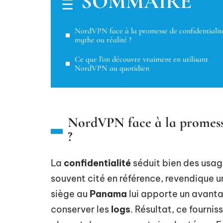
SOMMAIRE
NordVPN face à la promesse de confidentialité
mythe ou réalité ?
Ce que l’on découvre vraiment en utilisant
NordVPN au quotidien
NordVPN face à la promesse 
?
La
confidentialité
séduit bien des usage
souvent cité en référence, revendique u
siège au
Panama
lui apporte un avanta
conserver les
logs
. Résultat, ce fournis