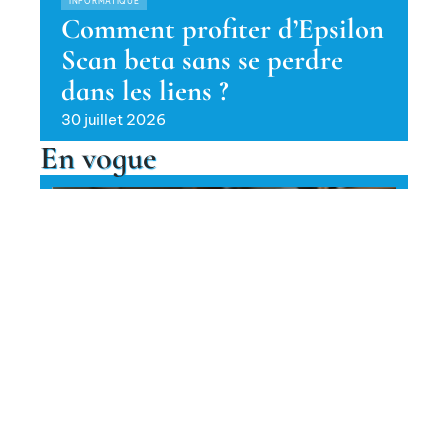
INFORMATIQUE
Comment profiter d’Epsilon
Scan beta sans se perdre
dans les liens ?
30 juillet 2026
En vogue
Comment intégrer la prière du
witr dans une routine chargée ?
Contact
Mentions Légales
Sitemap
MÉDECINE
© 2025 | atomnews.info