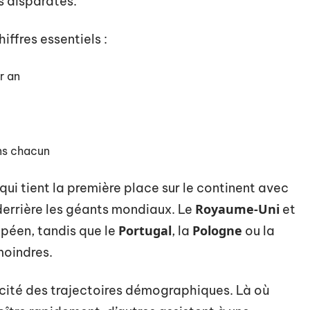
ès disparates.
iffres essentiels :
r an
ons chacun
 qui tient la première place sur le continent avec
Royaume-Uni
derrière les géants mondiaux. Le
et
Portugal
Pologne
péen, tandis que le
, la
ou la
moindres.
cité des trajectoires démographiques. Là où