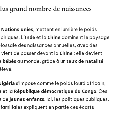
plus grand nombre de naissances
Nations unies
s
, mettent en lumière le poids
Inde
Chine
hiques. L’
et la
dominent le paysage
colossale des naissances annuelles, avec des
e
Chine
vient de passer devant la
: elle devient
bébés
taux de natalité
de
au monde, grâce à un
élevé.
Nigéria
s’impose comme le poids lourd africain,
e
République démocratique du Congo
et la
. Ces
jeunes enfants
ns de
. Ici, les politiques publiques,
 familiales expliquent en partie ces écarts