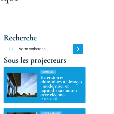
Recherche
Sous les projecteurs
DOMICILE
Extension en
aluminium à Limoges
: moderniser et
agrandir sa maison
avec élégance
15 mai 2026
INFORMATIQUE