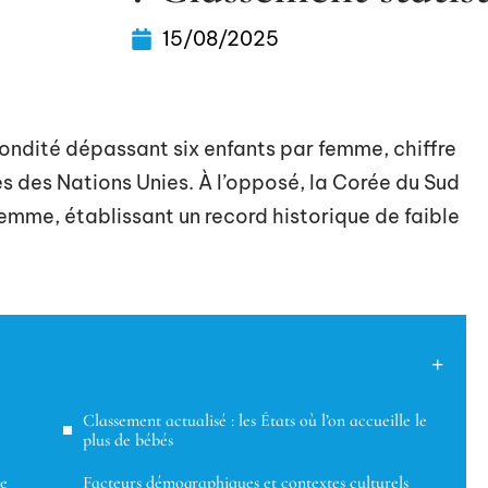
15/08/2025
condité dépassant six enfants par femme, chiffre
s des Nations Unies. À l’opposé, la Corée du Sud
 femme, établissant un record historique de faible
Classement actualisé : les États où l’on accueille le
plus de bébés
de
Facteurs démographiques et contextes culturels