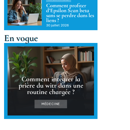
Comment profiter
d’Epsilon Scan beta
sans se perdre dans les
liens ?
30 juillet 2026
En vogue
Comment intégrer la
prière du witr dans une
routine chargée ?
MÉDECINE