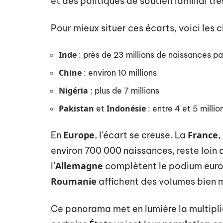
et des politiques de soutien familial tr
Pour mieux situer ces écarts, voici les ch
Inde
: près de 23 millions de naissances pa
Chine
: environ 10 millions
Nigéria
: plus de 7 millions
Pakistan
Indonésie
et
: entre 4 et 5 milli
Europe
France
En
, l’écart se creuse. La
,
environ 700 000 naissances, reste loin 
Allemagne
l’
complètent le podium euro
Roumanie
affichent des volumes bien 
Ce panorama met en lumière la multipli