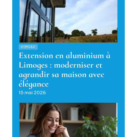
DOMICILE
Extension en aluminium à
Limoges : moderniser et
agrandir sa maison avec
élégance
15 mai 2026