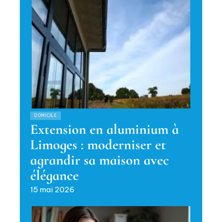
DOMICILE
Extension en aluminium à
Limoges : moderniser et
agrandir sa maison avec
élégance
15 mai 2026